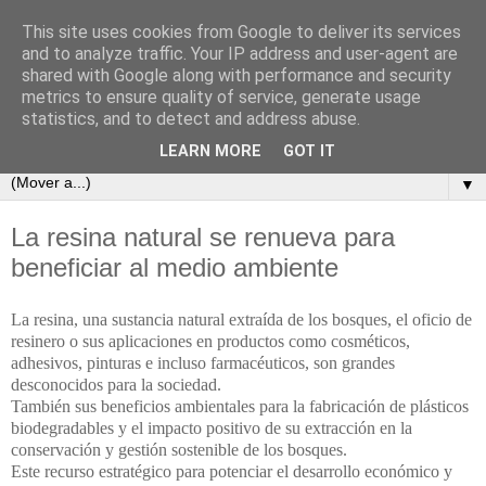
This site uses cookies from Google to deliver its services
PROMORESINA
and to analyze traffic. Your IP address and user-agent are
shared with Google along with performance and security
metrics to ensure quality of service, generate usage
ASOCIACIÓN PROMOTORA DE LA RESINACIÓN EN LOS
statistics, and to detect and address abuse.
MONTES DE GALICIA
LEARN MORE
GOT IT
▼
La resina natural se renueva para
beneficiar al medio ambiente
La resina, una sustancia natural extraída de los bosques, el oficio de
resinero o sus aplicaciones en productos como cosméticos,
adhesivos, pinturas e incluso farmacéuticos, son grandes
desconocidos para la sociedad.
También sus beneficios ambientales para la fabricación de plásticos
biodegradables y el impacto positivo de su extracción en la
conservación y gestión sostenible de los bosques.
Este recurso estratégico para potenciar el desarrollo económico y